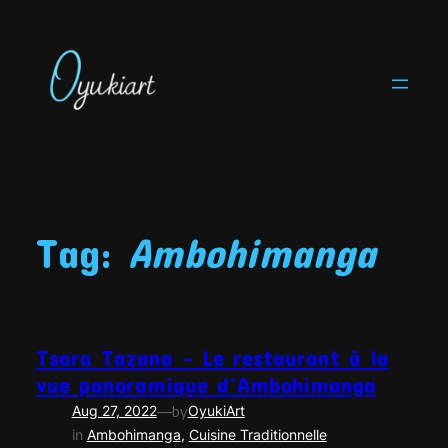
Skip
to
content
Tag:
Ambohimanga
Tsara Tazana – Le restaurant à la
vue panoramique d’Ambohimanga
—
Aug 27, 2022
by
OyukiArt
in
Ambohimanga
, 
Cuisine Traditionnelle