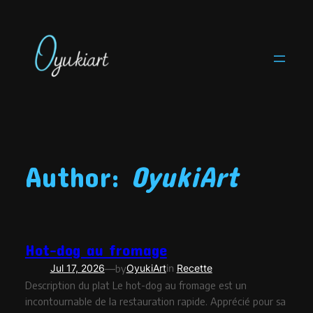
Skip
to
content
Author:
OyukiArt
Hot-dog au fromage
—
Jul 17, 2026
by
OyukiArt
in
Recette
Description du plat Le hot-dog au fromage est un
incontournable de la restauration rapide. Apprécié pour sa