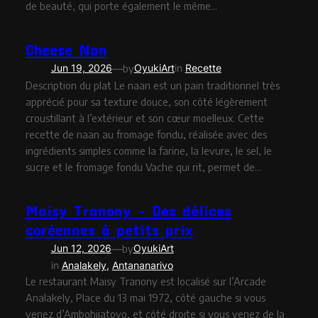
de beauté, qui porte également le même…
Cheese Nan
—
Jun 19, 2026
by
OyukiArt
in
Recette
Description du plat Le naan est un pain traditionnel très
apprécié pour sa texture douce, son côté légèrement
croustillant à l’extérieur et son cœur moelleux. Cette
recette de naan au fromage fondu, réalisée avec des
ingrédients simples comme la farine, la levure, le sel, le
sucre et le fromage fondu Vache qui rit, permet de…
Maisy Tranony – Des délices
coréennes à petits prix
—
Jun 12, 2026
by
OyukiArt
in
Analakely
, 
Antananarivo
Le restaurant Maisy Tranony est localisé sur l’Arcade
Analakely, Place du 13 mai 1972, côté gauche si vous
venez d’Ambohijatovo, et côté droite si vous venez de la