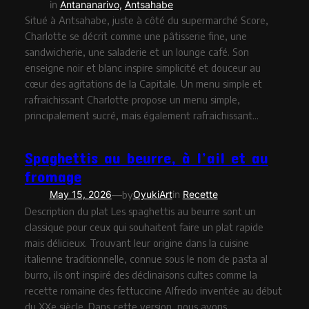
in
Antananarivo
, 
Antsahabe
Situé à Antsahabe, juste à côté du supermarché Score,
Charlotte se décrit comme une pâtisserie fine, une
sandwicherie, une saladerie et un lounge café. Son
enseigne noir et blanc inspire simplicité et douceur au
cœur des agitations de la Capitale. Un menu simple et
rafraichissant Charlotte propose un menu simple,
principalement sucré, mais également rafraichissant…
Spaghettis au beurre, à l’ail et au
fromage
—
May 15, 2026
by
OyukiArt
in
Recette
Description du plat Les spaghettis au beurre sont un
classique pour ceux qui souhaitent faire un plat rapide
mais délicieux. Trouvant leur origine dans la cuisine
italienne traditionnelle, connue sous le nom de pasta al
burro, ils ont inspiré des déclinaisons cultes comme la
recette romaine des fettuccine Alfredo inventée au début
du XXe siècle. Dans cette version, nous avons…