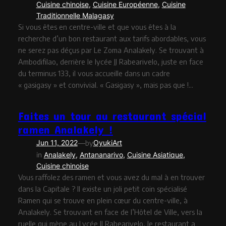
Cuisine chinoise
, 
Cuisine Européenne
, 
Cuisine
Traditionnelle Malagasy
Si vous êtes en centre-ville et que vous êtes à la
recherche d’un bon restaurant aux tarifs abordables, vous
ne serez pas déçus par Le Zoma Analakely. Se trouvant à
Ambodifilao, derrière le lycée JJ Rabearivelo, juste en face
du terminus 133, il vous accueille dans un cadre
« gasigasy » et convivial. « Gasigasy », mais pas que !…
Faites un tour au restaurant spécial
ramen Analakely !
—
Jun 11, 2022
by
OyukiArt
in
Analakely
, 
Antananarivo
, 
Cuisine Asiatique
, 
Cuisine chinoise
Vous raffolez des ramen et vous avez du mal à en trouver
dans la Capitale ? Il existe un joli petit coin spécialisé
Ramen qui se trouve en plein cœur du centre-ville, à
Analakely. Se trouvant en face de l’Hôtel de Ville, vers la
ruelle qui mène au Lycée JJ Rabearivelo, le restaurant a