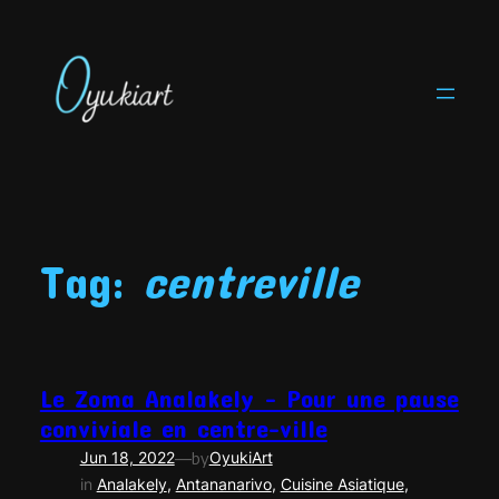
Skip
to
content
Tag:
centreville
Le Zoma Analakely – Pour une pause
conviviale en centre-ville
—
Jun 18, 2022
by
OyukiArt
in
Analakely
, 
Antananarivo
, 
Cuisine Asiatique
, 