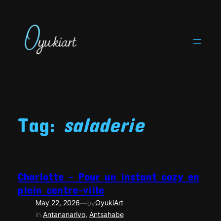
Skip
to
content
Tag:
saladerie
Charlotte – Pour un instant cozy en
plein centre-ville
—
May 22, 2026
by
OyukiArt
in
Antananarivo
, 
Antsahabe