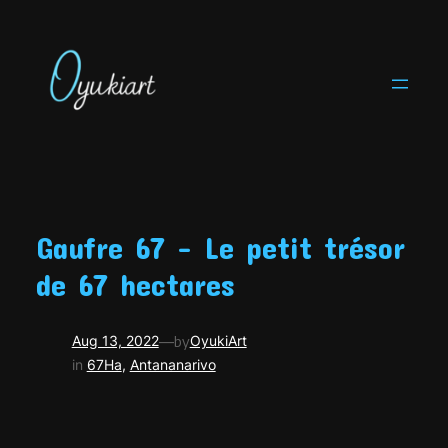
Skip
to
content
Gaufre 67 – Le petit trésor
de 67 hectares
—
Aug 13, 2022
by
OyukiArt
in
67Ha
, 
Antananarivo