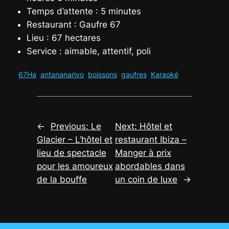
Temps d’attente : 5 minutes
Restaurant : Gaufre 67
Lieu : 67 hectares
Service : aimable, attentif, poli
67Ha
antananarivo
boissons
gaufres
Karaoké
←
Previous:
Le
Next:
Hôtel et
Glacier – L’hôtel et
restaurant Ibiza –
lieu de spectacle
Manger à prix
pour les amoureux
abordables dans
de la bouffe
un coin de luxe
→