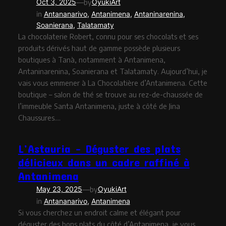
—
Oct 3, 2025
by
OyukiArt
in
Antananarivo
, 
Antanimena
, 
Antaninarenina
, 
Soanierana
, 
Talatamaty
La chocolaterie Robert, connu pour ses chocolats et ses
produits dérivés haut de gamme possède plusieurs
boutiques à Tanà, notamment à Antanimena,
Antaninarenina, Soanierana et Talatamaty. Aujourd’hui, je
vais vous emmener à La Chocolatière d’Antanimena. Cette
boutique – salon de thé se trouve au rez-de-chaussée de
l’immeuble Santa Antanimena, juste à côté de Jina
Chaussures.…
L’Astauria – Déguster des plats
délicieux dans un cadre raffiné à
Antanimena
—
May 23, 2025
by
OyukiArt
in
Antananarivo
, 
Antanimena
Si vous cherchez un endroit calme et élégant pour
déguster des bons plats du côté d’Antanimena, je vous