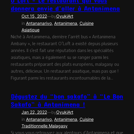
donnera envie d’aller à Antanimena
—
Oct 15, 2022
by
OyukiArt
in
Antananarivo
, 
Antanimena
, 
Cuisine
Asiatique
Niché à Antanimena, derrière l’arrêt bus « Antanimena
Ambany », le restaurant O’Loft a existé depuis plusieurs
années. Il s’est fait une réputation dans les spécialités
asiatiques, mais a également su se ranger parmi les
restaurants préparant des plats européens, malagasy ou
autres, délicieux. Un restaurant asiatique, mais pas que !
Figurant parmi les restaurants incontournables de la…
Dégustez du “bon sakafo” à “Le Bon
Sakafo” à Antanimena !
—
Jan 22, 2022
by
OyukiArt
in
Antananarivo
, 
Antanimena
, 
Cuisine
Traditionnelle Malagasy
Si vous vous retrouvez aux alentours d’Antanimena et que