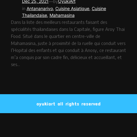
—
Dec 25, 2021
by
OyukiArt
in
Antananarivo
, 
Cuisine Asiatique
, 
Cuisine
Thailandaise
, 
Mahamasina
Dans la liste des meilleurs restaurants faisant des
spécialités thaïlandaises dans la Capitale, figure Aroy Thai
Food. Situé dans le quartier en centre-ville de
Mahamasina, juste à proximité de la ruelle qui conduit vers
l’Hopital des enfants et qui conduit à Anosy, ce restaurant
m’a conquis par son cadre fin, délicieux et accueillant, et
ses…
oyukiart all rights reserved