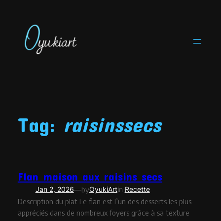
Skip
to
content
Tag:
raisinssecs
Flan maison aux raisins secs
—
Jan 2, 2026
by
OyukiArt
in
Recette
Description du plat Le flan est l’un des desserts les plus
appréciés dans de nombreux foyers grâce à sa texture