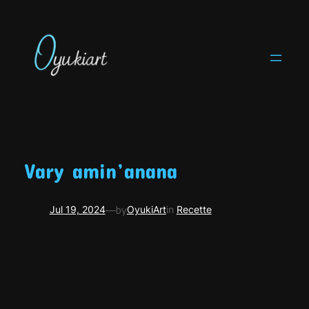
Skip
to
content
Vary amin’anana
—
Jul 19, 2024
by
OyukiArt
in
Recette