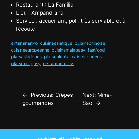
Restaurant : La Familia
Lieu : Ampandrana
Service :
accueillant, poli, très serviable et à
l’écoute
antananarivo
cuisineasiatique
cuisinechinoise
cuisineeuropeenne
cuisinemalagasy
fastfood
platsasiatiques
platschinois
platseuropeens
platsmalagasy
restaurantclass
←
Previous:
Crêpes
Next:
Mine-
gourmandes
Sao
→
oyukiart all rights reserved